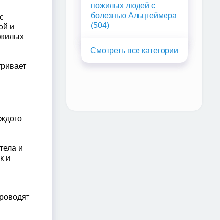
пожилых людей с
болезнью Альцгеймера
с
(504)
ой и
ожилых
тривает
аждого
тела и
к и
проводят