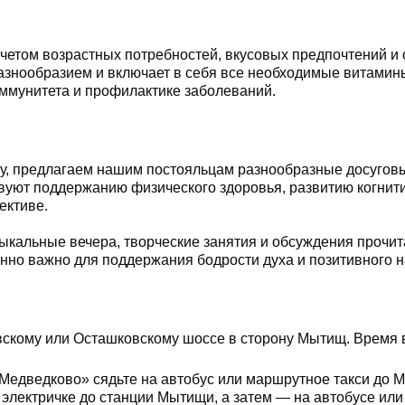
учетом возрастных потребностей, вкусовых предпочтений и
азнообразием и включает в себя все необходимые витамин
ммунитета и профилактике заболеваний.
у, предлагаем нашим постояльцам разнообразные досугов
твуют поддержанию физического здоровья, развитию когнит
ективе.
зыкальные вечера, творческие занятия и обсуждения прочи
нно важно для поддержания бодрости духа и позитивного н
вскому или Осташковскому шоссе в сторону Мытищ. Время 
«Медведково» сядьте на автобус или маршрутное такси до 
электричке до станции Мытищи, а затем — на автобусе или 