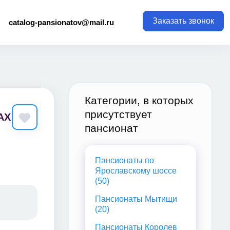
Заказать звонок
catalog-pansionatov@mail.ru
Категории, в которых
присутствует
АХ
пансионат
Пансионаты по
Ярославскому шоссе
(50)
Пансионаты Мытищи
(20)
Пансионаты Королев