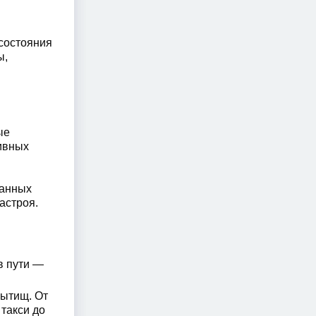
 состояния
ы,
ые
ивных
танных
астроя.
в пути —
Мытищ. От
такси до